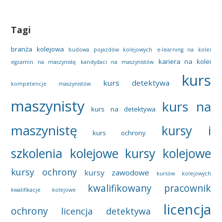
Tagi
branża kolejowa
budowa pojazdów kolejowych
e-learning na kolei
kariera na kolei
egzamin na maszynistę
kandydaci na maszynistów
kurs
kurs detektywa
kompetencje maszynistów
maszynisty
kurs na
kurs na detektywa
maszynistę
kursy i
kurs ochrony
szkolenia kolejowe
kursy kolejowe
kursy ochrony
kursy zawodowe
kursów kolejowych
kwalifikowany pracownik
kwalifikacje kolejowe
licencja
ochrony
licencja detektywa