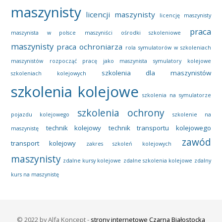
maszynisty
licencji maszynisty
licencję maszynisty
praca
maszynista w polsce
maszyniści
ośrodki szkoleniowe
maszynisty
praca ochroniarza
rola symulatorów w szkoleniach
maszynistów
rozpocząć pracę jako maszynista
symulatory kolejowe
szkolenia dla maszynistów
szkoleniach kolejowych
szkolenia kolejowe
szkolenia na symulatorze
szkolenia ochrony
pojazdu kolejowego
szkolenie na
technik kolejowy
technik transportu kolejowego
maszynistę
zawód
transport kolejowy
zakres szkoleń kolejowych
maszynisty
zdalne kursy kolejowe
zdalne szkolenia kolejowe
zdalny
kurs na maszynistę
© 2022 by Alfa Koncept -
strony internetowe Czarna Białostocka